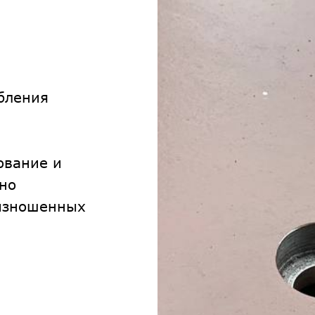
обления
ование и
жно
зношенных