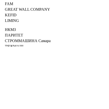
FAM
GREAT WALL COMPANY
KEFID
LIMING
НКМЗ
ПАРИТЕТ
СТРОММАШИНА Самара
ТЯЖМАШ
УРАЛМАШ
ЦЕМЕК МИНЕРАЛС
и многих других
Вернуться на шаг назад
Назад